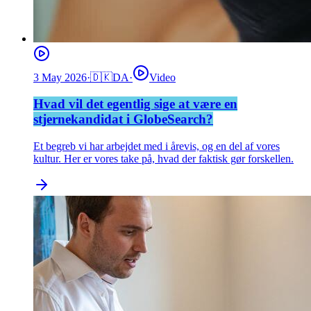
3 May 2026
·
🇩🇰
DA
·
Video
Hvad vil det egentlig sige at være en
stjernekandidat i GlobeSearch?
Et begreb vi har arbejdet med i årevis, og en del af vores
kultur. Her er vores take på, hvad der faktisk gør forskellen.