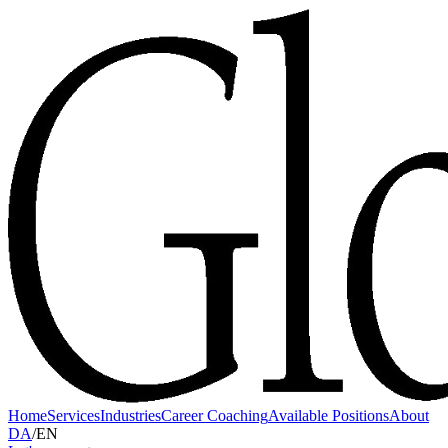
Home
Services
Industries
Career Coaching
Available Positions
About
DA
/
EN