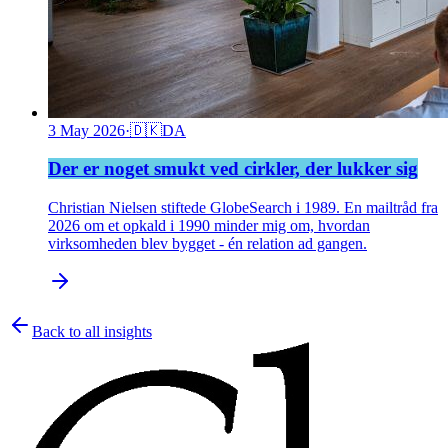
3 May 2026
·
🇩🇰
DA
Der er noget smukt ved cirkler, der lukker sig
Christian Nielsen stiftede GlobeSearch i 1989. En mailtråd fra
2026 om et opkald i 1990 minder mig om, hvordan
virksomheden blev bygget - én relation ad gangen.
Back to all insights