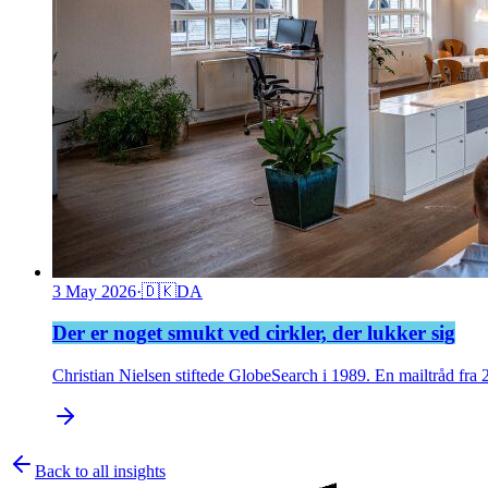
3 May 2026
·
🇩🇰
DA
Der er noget smukt ved cirkler, der lukker sig
Christian Nielsen stiftede GlobeSearch i 1989. En mailtråd fr
Back to all insights