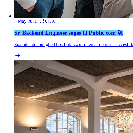
3 May 2026
·
🇩🇰
DA
Sr. Backend Engineer søges til Public.com 🚀
Spændende mulighed hos Public.com - en af de mest succesfuld