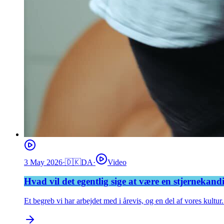
3 May 2026
·
🇩🇰
DA
·
Video
Hvad vil det egentlig sige at være en stjernekan
Et begreb vi har arbejdet med i årevis, og en del af vores kultur