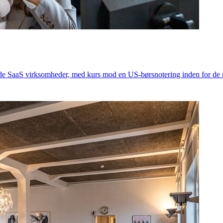
e SaaS virksomheder, med kurs mod en US-børsnotering inden for de n