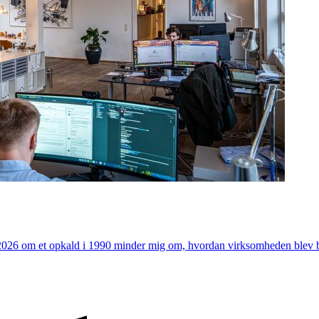
a 2026 om et opkald i 1990 minder mig om, hvordan virksomheden blev b