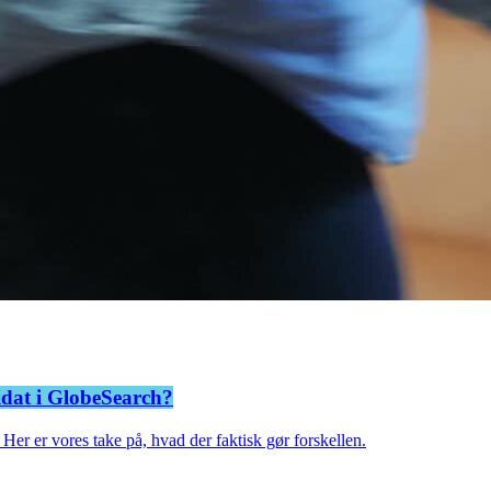
didat i GlobeSearch?
. Her er vores take på, hvad der faktisk gør forskellen.