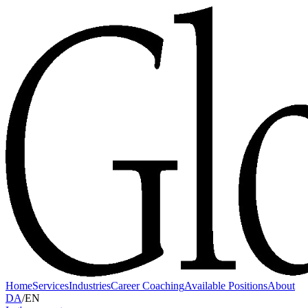
Home
Services
Industries
Career Coaching
Available Positions
About
DA
/
EN