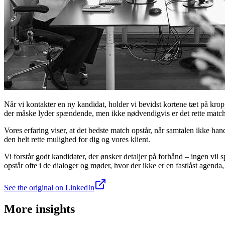
Når vi kontakter en ny kandidat, holder vi bevidst kortene tæt på kro
der måske lyder spændende, men ikke nødvendigvis er det rette match
Vores erfaring viser, at det bedste match opstår, når samtalen ikke h
den helt rette mulighed for dig og vores klient.
Vi forstår godt kandidater, der ønsker detaljer på forhånd – ingen vil s
opstår ofte i de dialoger og møder, hvor der ikke er en fastlåst agend
See the original on LinkedIn
More insights