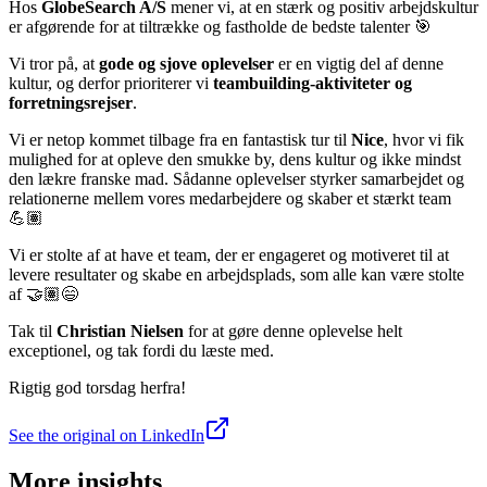
Hos
GlobeSearch A/S
mener vi, at en stærk og positiv arbejdskultur
er afgørende for at tiltrække og fastholde de bedste talenter 🎯
Vi tror på, at
gode og sjove oplevelser
er en vigtig del af denne
kultur, og derfor prioriterer vi
teambuilding-aktiviteter og
forretningsrejser
.
Vi er netop kommet tilbage fra en fantastisk tur til
Nice
, hvor vi fik
mulighed for at opleve den smukke by, dens kultur og ikke mindst
den lækre franske mad. Sådanne oplevelser styrker samarbejdet og
relationerne mellem vores medarbejdere og skaber et stærkt team
💪🏽
Vi er stolte af at have et team, der er engageret og motiveret til at
levere resultater og skabe en arbejdsplads, som alle kan være stolte
af 🤝🏽😄
Tak til
Christian Nielsen
for at gøre denne oplevelse helt
exceptionel, og tak fordi du læste med.
Rigtig god torsdag herfra!
See the original on LinkedIn
More insights