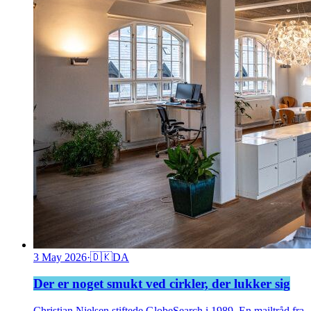
3 May 2026
·
🇩🇰
DA
Der er noget smukt ved cirkler, der lukker sig
Christian Nielsen stiftede GlobeSearch i 1989. En mailtråd fra