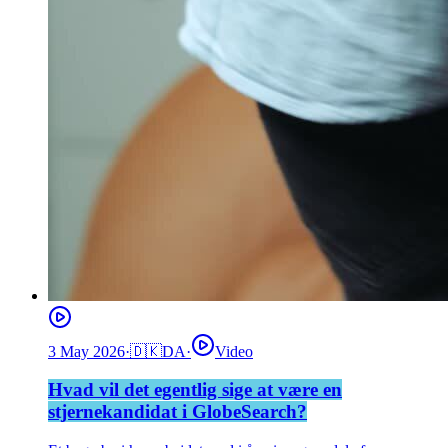
3 May 2026
·
🇩🇰
DA
·
Video
Hvad vil det egentlig sige at være en
stjernekandidat i GlobeSearch?