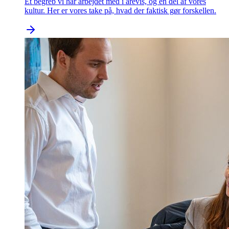
Et begreb vi har arbejdet med i årevis, og en del af vores
kultur. Her er vores take på, hvad der faktisk gør forskellen.