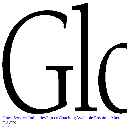
Home
Services
Industries
Career Coaching
Available Positions
About
DA
/
EN