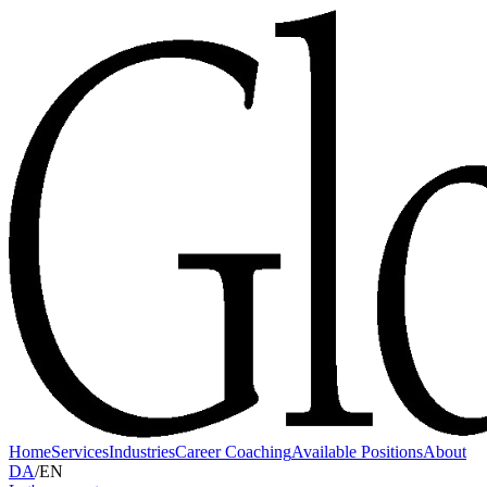
Home
Services
Industries
Career Coaching
Available Positions
About
DA
/
EN