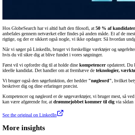
Hos GlobeSearch har vi altid haft den filosofi, at
50 % af kandidate
anbefales gennem netværket eller findes på anden måde. Et af de mest e
rigtige, og der er sikkert også nogle, vi ikke opdager. Så hvordan un
Når vi søger på LinkedIn, bruger vi forskellige værktøjer og søgefelter.
hvis du vil sikre dig at blive fundet i vores søgninger.
Først vil vi opfordre dig til at holde dine
kompetencer
opdateret. Du k
ideelle kandidat. Det handler om at fremhæve de
teknologier, værktø
Vi bruger også den søgefunktion, der hedder
"nøgleord"
, hvilket bet
beskriver dig og dine erfaringer præcist.
Kompetencer og nøgleord er de søgeværktøjer, vi bruger mest, så ved at
kan være afgørende for, at
drømmejobbet kommer til dig
via sådan
See the original on LinkedIn
More insights