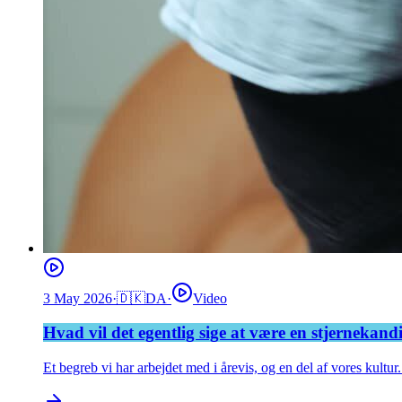
3 May 2026
·
🇩🇰
DA
·
Video
Hvad vil det egentlig sige at være en stjernekan
Et begreb vi har arbejdet med i årevis, og en del af vores kultur