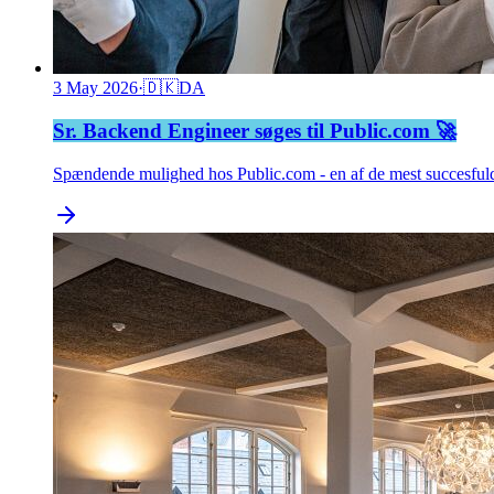
3 May 2026
·
🇩🇰
DA
Sr. Backend Engineer søges til Public.com 🚀
Spændende mulighed hos Public.com - en af de mest succesfuld