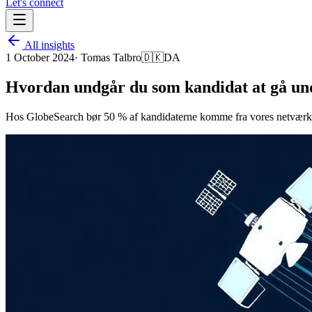
Let's connect
All insights
1 October 2024
·
Tomas Talbro
🇩🇰
DA
Hvordan undgår du som kandidat at gå un
Hos GlobeSearch bør 50 % af kandidaterne komme fra vores netværk og 