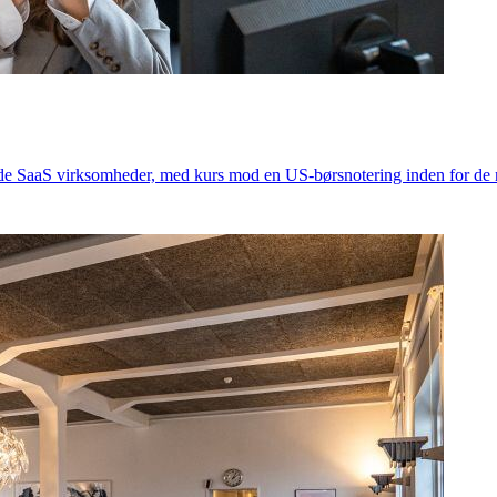
e SaaS virksomheder, med kurs mod en US-børsnotering inden for de n