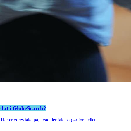
didat i GlobeSearch?
. Her er vores take på, hvad der faktisk gør forskellen.