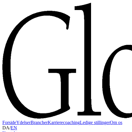
Forside
Ydelser
Brancher
Karrierecoaching
Ledige stillinger
Om os
DA
/
EN