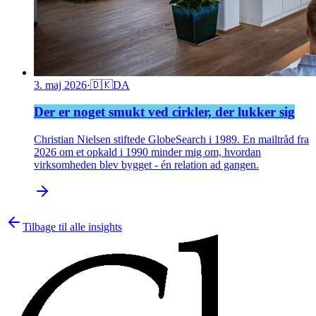
3. maj 2026
·
🇩🇰
DA
Der er noget smukt ved cirkler, der lukker sig
Christian Nielsen stiftede GlobeSearch i 1989. En mailtråd fra
2026 om et opkald i 1990 minder mig om, hvordan
virksomheden blev bygget - én relation ad gangen.
Tilbage til alle insights