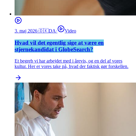
3. maj 2026
·
🇩🇰
DA
·
Video
Hvad vil det egentlig sige at være en
stjernekandidat i GlobeSearch?
Et begreb vi har arbejdet med i årevis, og en del af vores
kultur. Her er vores take på, hvad der faktisk gør forskellen.