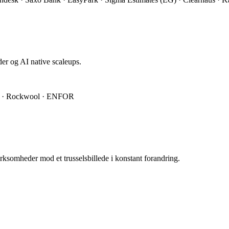
er og AI native scaleups.
per · Rockwool · ENFOR
irksomheder mod et trusselsbillede i konstant forandring.