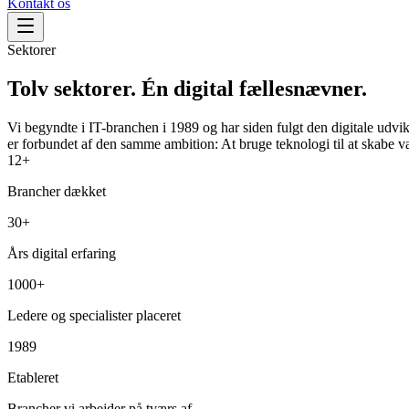
Kontakt os
Sektorer
Tolv sektorer. Én digital fællesnævner.
Vi begyndte i IT-branchen i 1989 og har siden fulgt den digitale udvik
er forbundet af den samme ambition: At bruge teknologi til at skabe 
12+
Brancher dækket
30+
Års digital erfaring
1000+
Ledere og specialister placeret
1989
Etableret
Brancher vi arbejder på tværs af