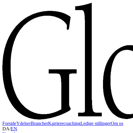
Forside
Ydelser
Brancher
Karrierecoaching
Ledige stillinger
Om os
DA
/
EN