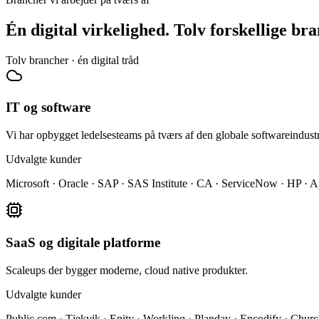
Én digital virkelighed. Tolv forskellige bra
Tolv brancher · én digital tråd
IT og software
Vi har opbygget ledelsesteams på tværs af den globale softwareindustr
Udvalgte kunder
Microsoft · Oracle · SAP · SAS Institute · CA · ServiceNow · HP ·
SaaS og digitale platforme
Scaleups der bygger moderne, cloud native produkter.
Udvalgte kunder
Public.com · Tjekvik · Enity · Worklinq · Planday · Encodify · Chur