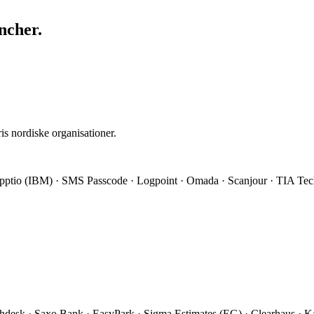
ncher.
is nordiske organisationer.
 Apptio (IBM) · SMS Passcode · Logpoint · Omada · Scanjour · TIA Te
chdesk · Saxo Bank · EasyPark · Sigma Estimates (EG) · Clearhaus · K