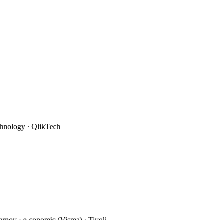
chnology · QlikTech
arnov · e-conomic (Visma) · Tivoli