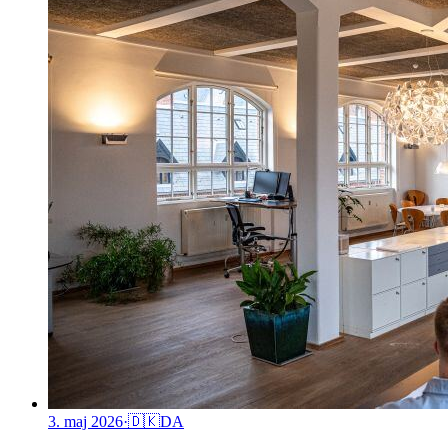
3. maj 2026
·
🇩🇰
DA