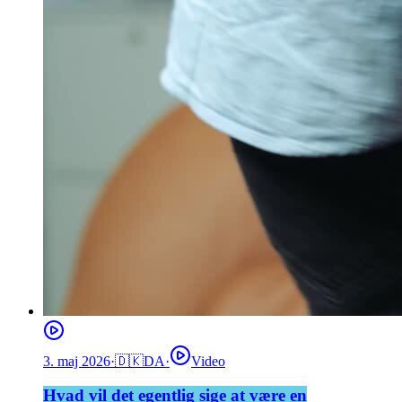
3. maj 2026
·
🇩🇰
DA
·
Video
Hvad vil det egentlig sige at være en