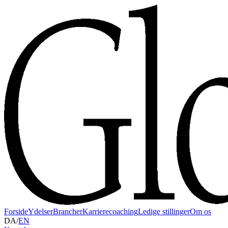
Forside
Ydelser
Brancher
Karrierecoaching
Ledige stillinger
Om os
DA
/
EN