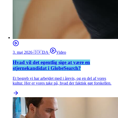
3. maj 2026
·
🇩🇰
DA
·
Video
Hvad vil det egentlig sige at være en
stjernekandidat i GlobeSearch?
Et begreb vi har arbejdet med i årevis, og en del af vores
kultur. Her er vores take på, hvad der faktisk gør forskellen.