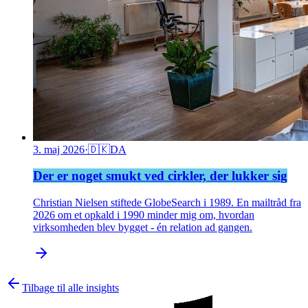
3. maj 2026
·
🇩🇰
DA
Der er noget smukt ved cirkler, der lukker sig
Christian Nielsen stiftede GlobeSearch i 1989. En mailtråd fra
2026 om et opkald i 1990 minder mig om, hvordan
virksomheden blev bygget - én relation ad gangen.
Tilbage til alle insights