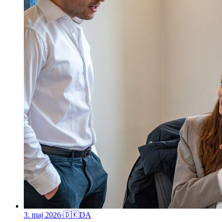
3. maj 2026
·
🇩🇰
DA