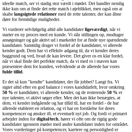
ideelle match, ser vi stadig stor værdi i mødet. Det handler nemlig
ikke kun om at finde det rette match i øjeblikket, men også om at
skabe
langsigtede relationer
med de rette talenter, der kan åbne
døre for fremtidige muligheder.
Vi vurderer selvfølgelig altid alle kandidater
ligeværdigt
, når vi
starter en ny proces med en kunde. Vi slår stillingen op, modtager
ansøgninger og går aktivt ud i markedet for at finde nye spændende
kandidater. Samtidig drager vi fordel af de kandidater, vi allerede
kender godt. Dem har vi effektiv adgang til, da vi kender deres
baggrund og ved, hvad de kan levere. Det giver os en klar fordel,
når vi skal finde det perfekte match, da vi med ro i maven kan
præsentere dem for kunden, velvidende at de allerede har vores
fulde tillid
.
Er det så kun "kendte" kandidater, der får jobbet? Langt fra. Vi
sigter altid efter en god balance i vores kandidatfelt, hvor omkring
50 %
er kandidater, vi allerede kender, og de resterende
50 %
er
nye talenter, vi aktivt søger efter. Men det kan ikke benægtes, at
dem, vi kender indgående og har tillid til, har en fordel - de har
allerede etableret en relation, og vi har en forståelse for deres
kompetencer og ønsker ift. et eventuelt nyt job. Og fordi vi primært
arbejder inden for
digital/tech
, hører vi ofte om de rigtig gode
kandidater igennem møder med andre kandidater inden for området.
Vores vurderinger på kompetencer, karriere og personlighed er