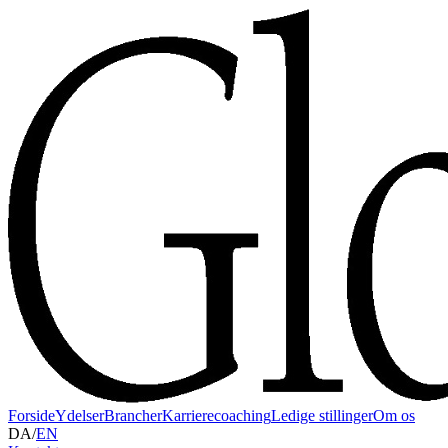
Forside
Ydelser
Brancher
Karrierecoaching
Ledige stillinger
Om os
DA
/
EN