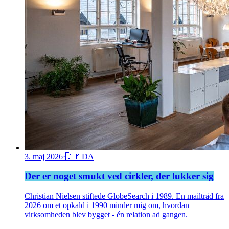
3. maj 2026
·
🇩🇰
DA
Der er noget smukt ved cirkler, der lukker sig
Christian Nielsen stiftede GlobeSearch i 1989. En mailtråd fra
2026 om et opkald i 1990 minder mig om, hvordan
virksomheden blev bygget - én relation ad gangen.