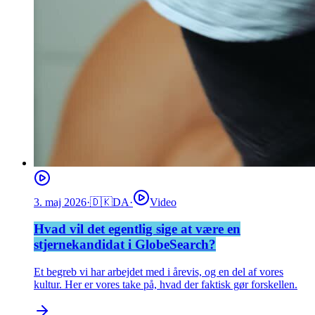
3. maj 2026
·
🇩🇰
DA
·
Video
Hvad vil det egentlig sige at være en
stjernekandidat i GlobeSearch?
Et begreb vi har arbejdet med i årevis, og en del af vores
kultur. Her er vores take på, hvad der faktisk gør forskellen.