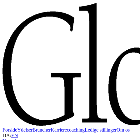
Forside
Ydelser
Brancher
Karrierecoaching
Ledige stillinger
Om os
DA
/
EN