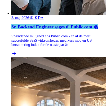
3. maj 2026
·
🇩🇰
DA
Sr. Backend Engineer søges til Public.com 🚀
Spændende mulighed hos Public.com - en af de mest
succesfulde SaaS virksomheder, med kurs mod en US-
børsnotering inden for de næste par år.