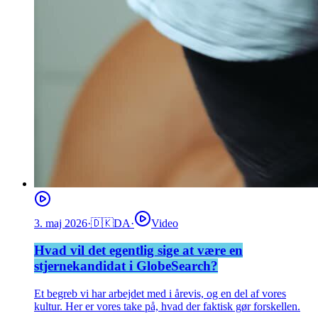
3. maj 2026
·
🇩🇰
DA
·
Video
Hvad vil det egentlig sige at være en
stjernekandidat i GlobeSearch?
Et begreb vi har arbejdet med i årevis, og en del af vores
kultur. Her er vores take på, hvad der faktisk gør forskellen.