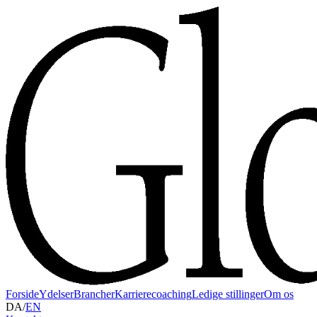
Forside
Ydelser
Brancher
Karrierecoaching
Ledige stillinger
Om os
DA
/
EN