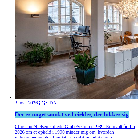
3. maj 2026
·
🇩🇰
DA
Der er noget smukt ved cirkler, der lukker sig
Christian Nielsen stiftede GlobeSearch i 1989. En mailtråd fra
2026 om et opkald i 1990 minder mig om, hvordan
virksomheden blev bygget - én relation ad gangen.