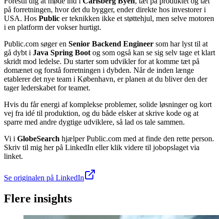
Forestil dig at møde ind i
Carlsberg Byen
, tæt på produktet og tæt
på forretningen, hvor det du bygger, ender direkte hos investorer i
USA. Hos
Public
er teknikken ikke et støttehjul, men selve motoren
i en platform der vokser hurtigt.
Public.com søger en
Senior Backend Engineer
som har lyst til at
gå dybt i
Java Spring Boot
og som også kan se sig selv tage et klart
skridt mod ledelse. Du starter som udvikler for at komme tæt på
domænet og forstå forretningen i dybden. Når de inden længe
etablerer det nye team i København, er planen at du bliver den der
tager lederskabet for teamet.
Hvis du får energi af komplekse problemer, solide løsninger og kort
vej fra idé til produktion, og du både elsker at skrive kode og at
sparre med andre dygtige udviklere, så lad os tale sammen.
Vi i
GlobeSearch
hjælper Public.com med at finde den rette person.
Skriv til mig her på LinkedIn eller klik videre til jobopslaget via
linket.
Se originalen på LinkedIn
Flere insights