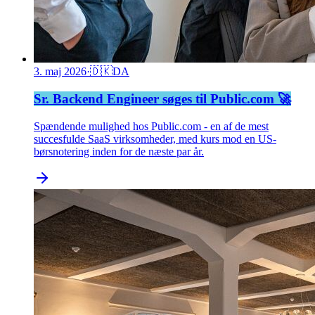
3. maj 2026
·
🇩🇰
DA
Sr. Backend Engineer søges til Public.com 🚀
Spændende mulighed hos Public.com - en af de mest
succesfulde SaaS virksomheder, med kurs mod en US-
børsnotering inden for de næste par år.